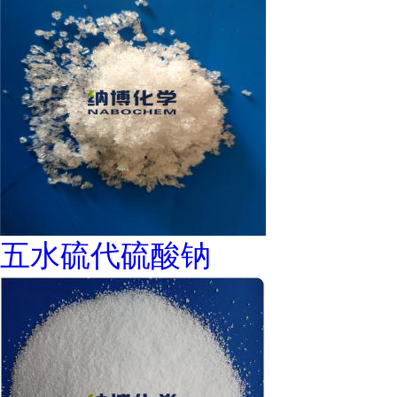
五水硫代硫酸钠