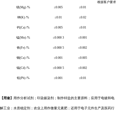
根据客户要求
镁(Mg) /%
≤0.005
≤0.01
钾(K) /%
≤0.01
≤0.02
钙(Ca) /%
≤0.005
≤0.01
锰(Mn) /%
≤0.000 3
≤0.001
铁(Fe) /%
≤0.000 5
≤0.002
铜(Cu) /%
≤0.001
≤0.005
镉(Cd) /%
≤0.000 5
≤0.002
铅(Pb) /%
≤0.001
≤0.01
【
用途
】
用作分析试剂；印染媒染剂；制作锌盐的主要原料；应用于电镀和电
解工业；水质稳定剂；农业上用作微量元素肥；还用于电子元件生产及医药行