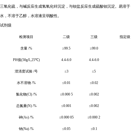
三氧化硫，与碱反应生成氢氧化锌沉淀，与钡盐反应生成硫酸钡沉淀。易溶于
水，不溶于乙醇，水溶液呈弱酸性。
试剂级
检测项目
二级
三级
指定级
含量 /%
≥99.5
≥99.0
PH
值(50g/L,25℃)
4.4-6.0
4.4-6.0
澄清度试验 /号
≤3
≤5
水不溶物 /%
≤0.01
≤0.02
氯化物(Cl) /%
≤0.000 5
≤0.002
总氮量(N) /%
≤0.001
≤0.002
砷(As) /%
≤0.000 05
≤0.000 2
钠(Na) /%
≤0.05
≤0.1