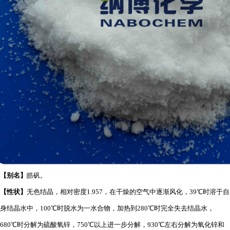
【
别名
】
皓矾。
【
性状
】
无色结晶，相对密度1.957，在干燥的空气中逐渐风化，39℃时溶于自
身结晶水中，100℃时脱水为一水合物，加热到280℃时完全失去结晶水，
680℃时分解为硫酸氧锌，750℃以上进一步分解，930℃左右分解为氧化锌和