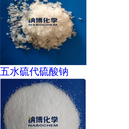
五水硫代硫酸钠