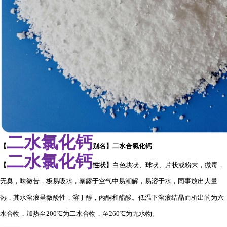
二水氯化钙
【
别名
】二水合氯化钙
二水氯化钙
【
性状
】
白色块状、球状、片状或粉末，微毒，
无臭，味微苦，极易吸水，暴露于空气中易潮解，易溶于水，同事放出大量
热，其水溶液呈微酸性，溶于醇，丙酮和醋酸。低温下溶液结晶而析出的为六
水合物，加热至200℃为二水合物，至260℃为无水物。