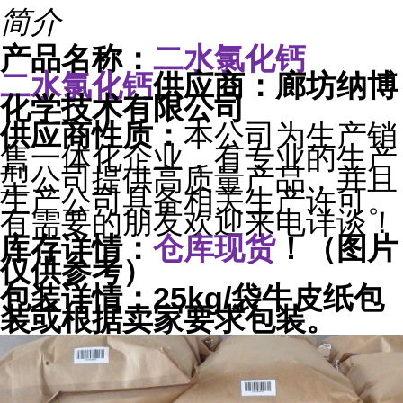
简介
二水氯化钙
产品名称：
二水氯化钙
供应商：廊坊纳博
化学技术有限公司
本公司为生产销
供应商性质：
售一体化企业，有专业的生产
型公司提供高质量产品，并且
生产公司具备相关生产许可。
有需要的朋友欢迎来电详谈！
库存详情：
仓库现货
！（图片
仅供参考）
包装详情：25kg/袋牛皮纸包
装或根据卖家要求包装。