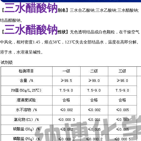
三水醋酸钠
【
别名
】
三水合乙酸钠;三水乙酸钠;三水醋酸钠;
结晶醋酸钠。
三水醋酸钠
【
性状
】
无色透明结晶或白色颗粒，在干燥空气
中风化，相对密度1.45，熔点58℃，123℃失去全部结晶水，温度在高即分解。
溶于水，水溶液呈碱性。