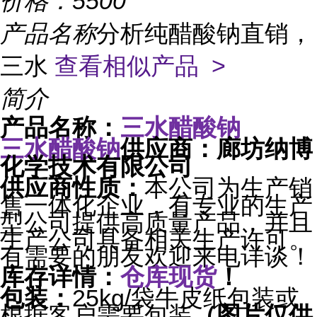
价格：
5500
产品名称
分析纯醋酸钠直销，
三水
查看相似产品 >
简介
三水醋酸钠
产品名称：
三水醋酸钠
供应商：廊坊纳博
化学技术有限公司
本公司为生产销
供应商性质：
售一体化企业，有专业的生产
型公司提供高质量产品，并且
生产公司具备相关生产许可。
有需要的朋友欢迎来电详谈！
库存详情：
仓库现货
！
包装：
25kg/
袋牛皮纸包装或
根据客户需要包装
（图片仅供