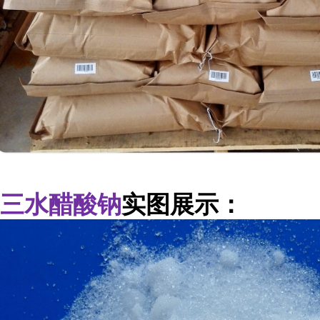
三水醋酸钠
实图展示：