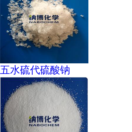
五水硫代硫酸钠