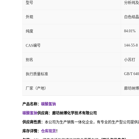
型号
分析纯及
外观
白色结晶
84.01%
纯度
144-55-8
CAS编号
别名
小苏打
GB/T 640
执行质量标准
厂家（产地）
廊坊纳博
产品名称：
碳酸氢钠
碳酸氢钠
供应商：廊坊纳博化学技术有限公司
供应商性质：
本公司为生产销售一体化企业，有专业的生产型公司提供
库存详情：
仓库现货
！