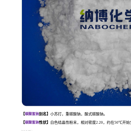
【
别名
】
小苏打，重碳酸钠，酸式碳酸钠。
碳酸氢钠
【
性状
】
白色结晶性粉末，相对密度2.20，约在50℃开
碳酸氢钠