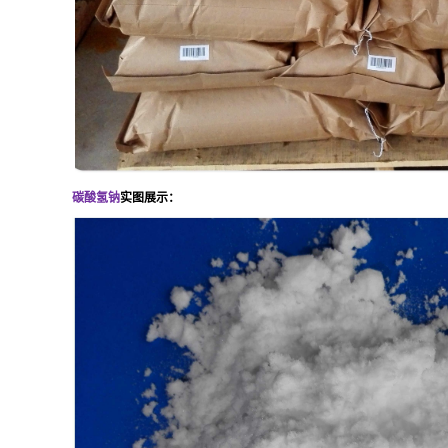
碳酸氢钠
实图展示：