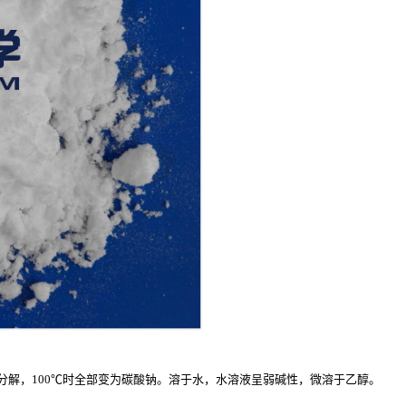
始分解，100℃时全部变为碳酸钠。溶于水，水溶液呈弱碱性，微溶于乙醇。