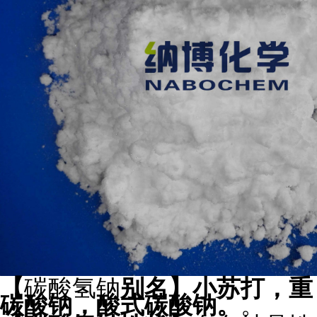
【
碳酸氢钠
别名
】小苏打，重
碳酸钠，酸式碳酸钠。
。