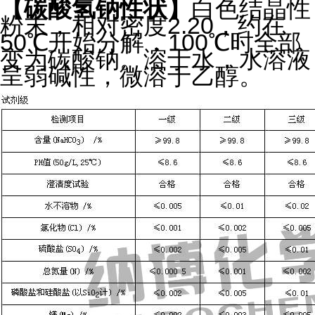
【
碳酸氢钠
性状
】
白色结晶性
粉末，相对密度2.20，约在
50℃开始分解，100℃时全部
变为碳酸钠。溶于水，水溶液
呈弱碱性，微溶于乙醇。