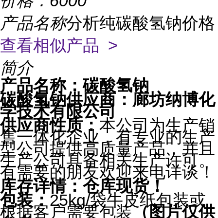
价格：
6000
产品名称
分析纯碳酸氢钠价格
查看相似产品 >
简介
产品名称：
碳酸氢钠
碳酸氢钠
供应商：廊坊纳博化
学技术有限公司
供应商性质：
本公司为生产销
售一体化企业，有专业的生产
型公司提供高质量产品，并且
生产公司具备相关生产许可。
有需要的朋友欢迎来电详谈！
库存详情：
仓库现货
！
包装：
25kg/袋牛皮纸包装或
根据客户需要包装
（图片仅供