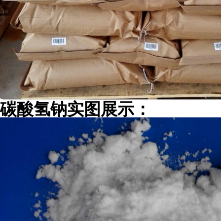
碳酸氢钠
实图展示：