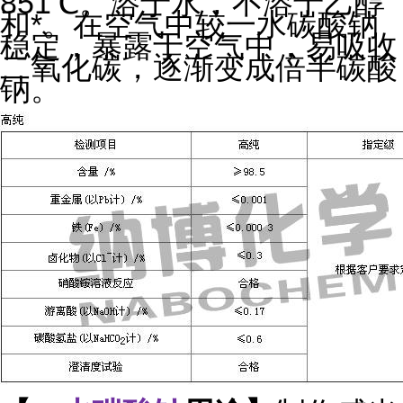
851℃。溶于水，不溶于乙醇
和*。在空气中较一水碳酸钠
稳定，暴露于空气中，易吸收
二氧化碳，逐渐变成倍半碳酸
钠。