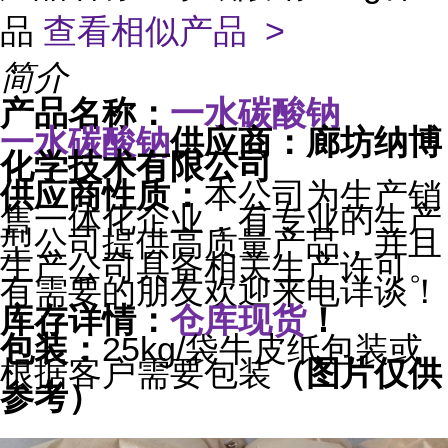
品
查看相似产品 >
简介
产品名称：
一水碳酸钠
一水碳酸钠
供应商：廊坊纳博
化学技术有限公司
供应商性质：
本公司为生产销
售一体化企业，有专业的生产
型公司提供高质量产品，并且
生产公司具备相关生产许可。
有需要的朋友欢迎来电详谈！
库存详情：
仓库现货
！
包装：
25kg/袋牛皮纸包装或
根据客户需要包装
（图片仅供
参考）