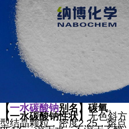
【
一水碳酸钠
别名
】碳氧
。
【
一水碳酸钠
性状
】
无色斜方
型结晶颗粒，密度2.25，熔点