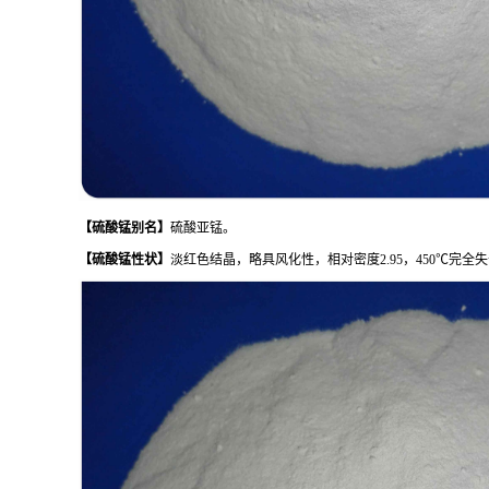
【
硫酸锰
别名
】
硫酸亚锰。
【
硫酸锰
性状
】
淡红色结晶，略具风化性，相对密度2.95，450℃完全