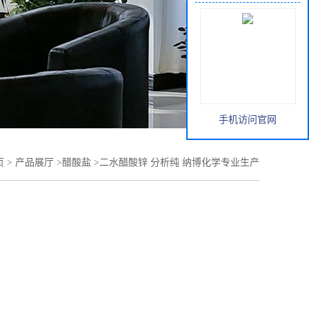
手机访问官网
页
>
产品展厅
>
醋酸盐
>
二水醋酸锌 分析纯 纳博化学专业生产