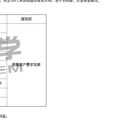
5，热至100℃失去结晶水成无水物。溶于水和醇，水溶液呈酸性。
锌盐。