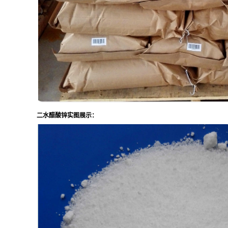
二水醋酸锌
实图展示：