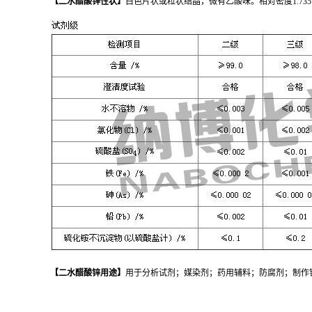
【
二水醋酸锌
性状
】
白色片状或粒状结晶，微有乙酸味。相对密度1.73
【
二水醋酸锌
用途
】
用于分析试剂；媒染剂；药用辅料；防腐剂；制作