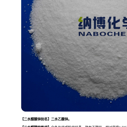
【
二水醋酸锌
别名
】二水乙酸锌。